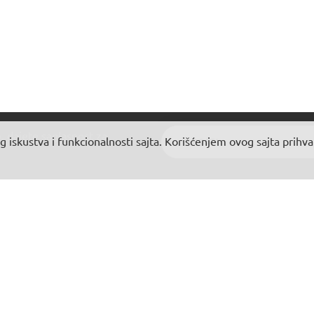
, dajete
saglasnost za
g iskustva i funkcionalnosti sajta. Korišćenjem ovog sajta prihv
ORMACIJE
DODATNO
ama
Proizvođači
ava
Promocije
ika kolacica
Poklon vauč