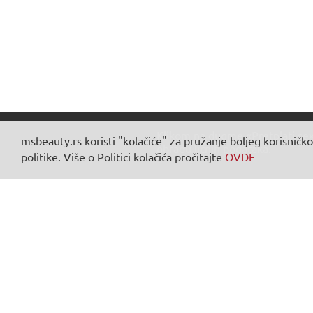
Klikom na dugme «Pretplati se»
msbeauty.rs koristi "kolačiće" za pružanje boljeg korisničko
obradu ličnih podataka.
politike. Više o Politici kolačića pročitajte
OVDE
INF
O n
Dost
Polit
© Marina & Sofia Beauty doo - Sva prava zadržana