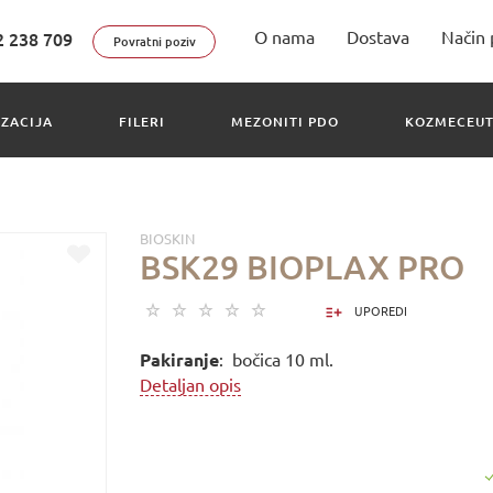
O nama
Dostava
Način 
2 238 709
Povratni poziv
IZACIJA
FILERI
MEZONITI PDO
KOZMECEUT
BIOSKIN
BSK29 BIOPLAX PRO
UPOREDI
Pakiranje
: bočica 10 ml.
Detaljan opis