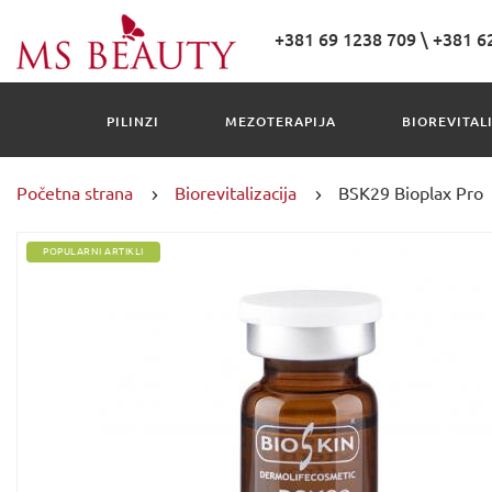
+381 69 1238 709
\
+381 6
PILINZI
MEZOTERAPIJA
BIOREVITAL
Početna strana
Biorevitalizacija
BSK29 Bioplax Pro
POPULARNI ARTIKLI