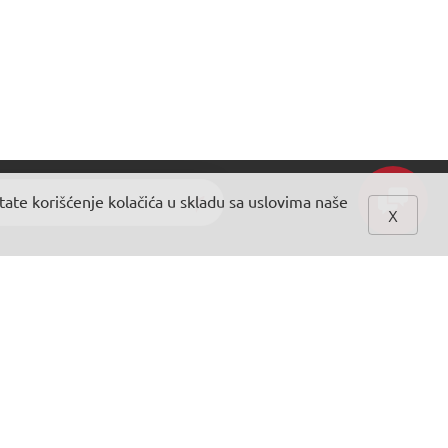
atate korišćenje kolačića u skladu sa uslovima naše
x
NA MREŽI SMO
Instagram
Facebook
er