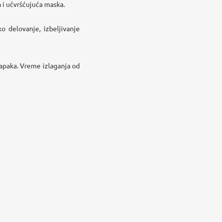
a i učvršćujuća maska.
ško delovanje,
izbeljivanje
kapaka. Vreme izlaganja od