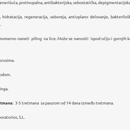
generišuća, protivupalna, antibakterijska, sebostatička, depigmentacijsk
, hidratacija, regeneracija, seboreja, antiuplano delovanje,
bakterilo
.
nomerno nan
eti
piling
na lice. Može se nanositi
is
pod očiju i gornjih 
brusima
.
vodom.
inga.
retmana
:
3-5 tretmana
sa pauzom od 14 dana između tretmana.
oratorios, S.L.