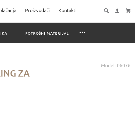
plačanja
Proizvođači
Kontakti
IKA
POTROŠNI MATERIJAL
Model:
06076
LING ZA