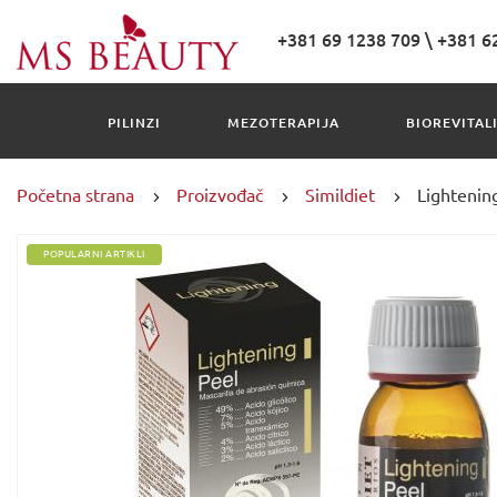
+381 69 1238 709
\
+381 6
PILINZI
MEZOTERAPIJA
BIOREVITAL
Početna strana
Proizvođač
Simildiet
Lightening
POPULARNI ARTIKLI