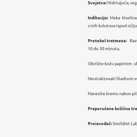
Svojstva:
Hidrirajuća, re
Indikacije:
Meka kiselina
crnih kolutova ispod očiju
Protokol tretmana:
Rav
10 do 30 minuta.
Obrišite kožu papirnim
u
Neutralizovati hladnom 
Nanesite kremu nakon pil
Preporučena
količina t
Proizvođač:
Simildiet Lab