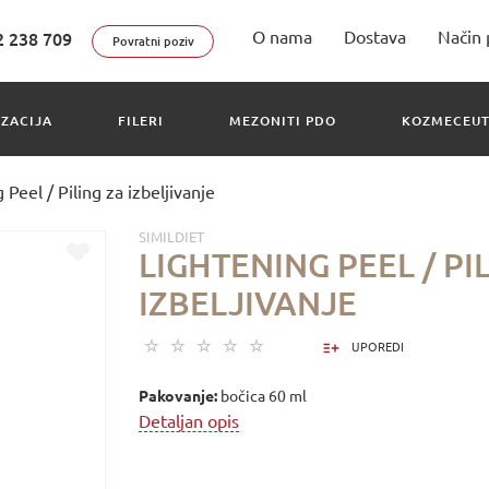
O nama
Dostava
Način 
2 238 709
Povratni poziv
IZACIJA
FILERI
MEZONITI PDO
KOZMECEUT
 Peel / Piling za izbeljivanje
SIMILDIET
LIGHTENING PEEL / PI
IZBELJIVANJE
UPOREDI
Pakovanje:
bo
č
ica
60 ml
Detaljan opis